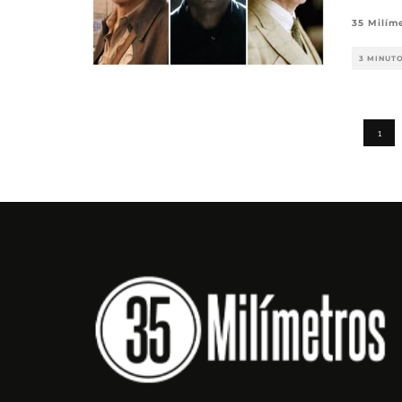
35 Milím
3 MINUT
1