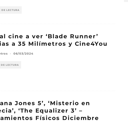
O DE LECTURA
al cine a ver ‘Blade Runner’
ias a 35 Milímetros y Cine4You
etros
·
06/03/2024
 DE LECTURA
iana Jones 5’, ‘Misterio en
cia’, ‘The Equalizer 3’ –
amientos Físicos Diciembre
3