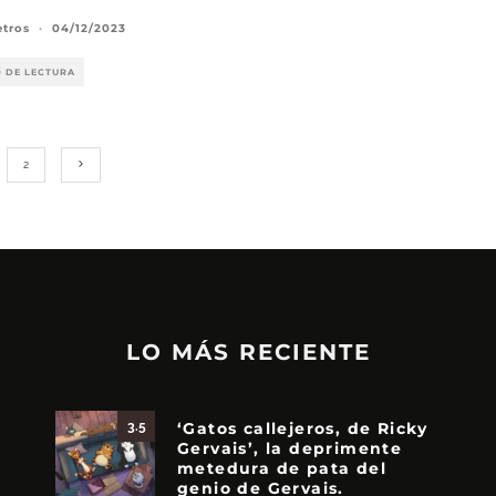
etros
·
04/12/2023
O DE LECTURA
2
LO MÁS RECIENTE
‘Gatos callejeros, de Ricky
3.5
Gervais’, la deprimente
metedura de pata del
genio de Gervais.