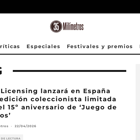
ríticas
Especiales
Festivales y premios
G
 Licensing lanzará en España
edición coleccionista limitada
el 15º aniversario de ‘Juego de
os’
etros
·
22/04/2026
 DE LECTURA