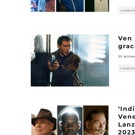
3 MINUT
Ven 
grac
35 Milím
1 MINUTO
‘Ind
Vene
Lanz
202