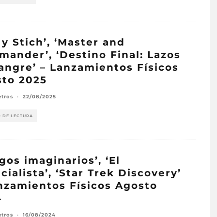
o y Stich’, ‘Master and
ander’, ‘Destino Final: Lazos
angre’ – Lanzamientos Físicos
to 2025
etros
·
22/08/2025
O DE LECTURA
gos imaginarios’, ‘El
cialista’, ‘Star Trek Discovery’
nzamientos Físicos Agosto
4
etros
·
16/08/2024