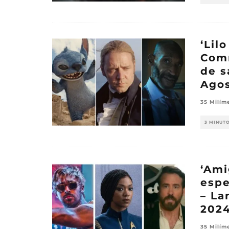
‘Lil
Comm
de s
Agos
35 Milím
3 MINUT
‘Ami
espe
– La
202
35 Milím