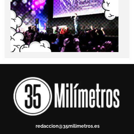
redaccion@35milimetros.es