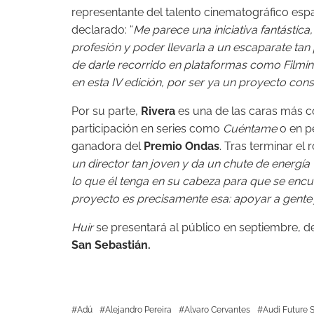
representante del talento cinematográfico esp
declarado: “
Me parece una iniciativa fantástica,
profesión y poder llevarla a un escaparate tan
de darle recorrido en plataformas como Filmin
en esta IV edición, por ser ya un proyecto co
Por su parte,
Rivera
es una de las caras más co
participación en series como
Cuéntame
o en p
ganadora del
Premio Ondas
. Tras terminar el 
un director tan joven y da un chute de energía v
lo que él tenga en su cabeza para que se encu
proyecto es precisamente esa: apoyar a gente j
Huir
se presentará al público en septiembre, d
San Sebastián.
Adú
Alejandro Pereira
Alvaro Cervantes
Audi Future S