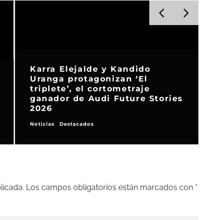
Karra Elejalde y Kandido
Uranga protagonizan ‘El
triplete’, el cortometraje
ganador de Audi Future Stories
2026
Noticias
Destacados
D
licada.
Los campos obligatorios están marcados con
*