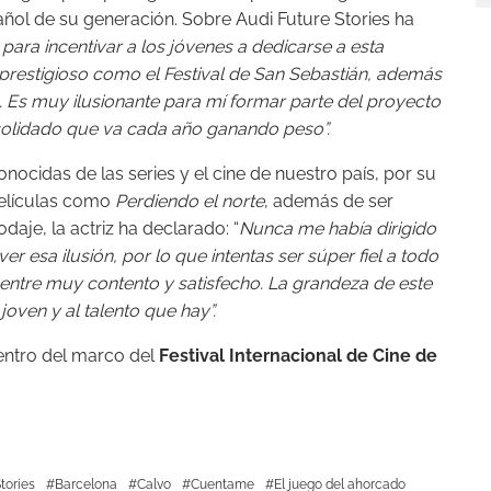
añol de su generación. Sobre Audi Future Stories ha
 para incentivar a los jóvenes a dedicarse a esta
 prestigioso como el Festival de San Sebastián, además
. Es muy ilusionante para mí formar parte del proyecto
nsolidado que va cada año ganando peso”.
nocidas de las series y el cine de nuestro país, por su
elículas como
Perdiendo el norte
, además de ser
rodaje, la actriz ha declarado: “
Nunca me había dirigido
er esa ilusión, por lo que intentas ser súper fiel a todo
entre muy contento y satisfecho. La grandeza de este
oven y al talento que hay”.
entro del marco del
Festival Internacional de Cine de
tories
Barcelona
Calvo
Cuentame
El juego del ahorcado