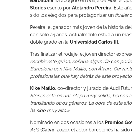
Barcelona
ha acogido el rodaje de
Huir
, el gu
Stories
escrito por
Alejandro Pereira.
Este año
sido los elegidos para protagonizar un
thriller
q
Pereira, el ganador más joven de la historia de
con solo 24 años. Actualmente estudia un mast
doble grado en la
Universidad Carlos III.
Tras finalizar el rodaje, el joven director expre
escribir este guion, soñaba algún día con pode
Barcelona con Kike Maíllo, con Álvaro Cervant
profesionales que hay detrás de este proyecto,
Kike Maíllo
, co-director y jurado de Audi Futur
Stories está en una etapa muy sólida, hemos ab
transitando otros géneros. La obra de este año 
ha sido muy alto
.»
Nominado en dos ocasiones a los
Premios Go
Adú
(
Calvo
, 2020), el actor barcelonés ha sid