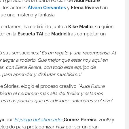
ion ganador de la cuarta edición de
Audi Future
, los actores
Álvaro Cervantes
y
Elena Rivera
han
ue une misterio y fantasía.
l certamen, ha codirigido junto a
Kike Maíllo
, su guion
er en la
Escuela TAI
de
Madrid
tras completar un
só sus sensaciones: “
Es un regalo y una recompensa. Al
r llegar a rodarlo. Qué mejor que estar hoy aquí en
es, con Elena Rivera, con todo este equipo de
 para aprender y disfrutar muchísimo.”
e Stories, elogió el proceso creativo: “A
udi Future
ierto el certamen más allá del thriller y estamos
es más poética que en ediciones anteriores y el nivel
ya
por
El juego del ahorcado
(
Gómez Pereira
, 2008) y
o elegido para protagonizar
Huir
por ser un gran