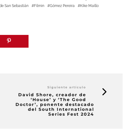
 de San Sebastián
Filmin
Gómez Pereira
Kike Maillo
Siguiente artículo
David Shore, creador de
‘House’ y ‘The Good
Doctor’, ponente destacado
del South International
Series Fest 2024