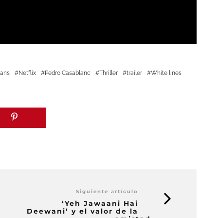
lans
Netflix
Pedro Casablanc
Thriller
trailer
White lines
Siguiente artículo
‘Yeh Jawaani Hai
Deewani’ y el valor de la