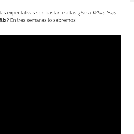
 las expectativas son bastante altas. ¿Será
White lines
lix
? En tres semanas lo sabremos.