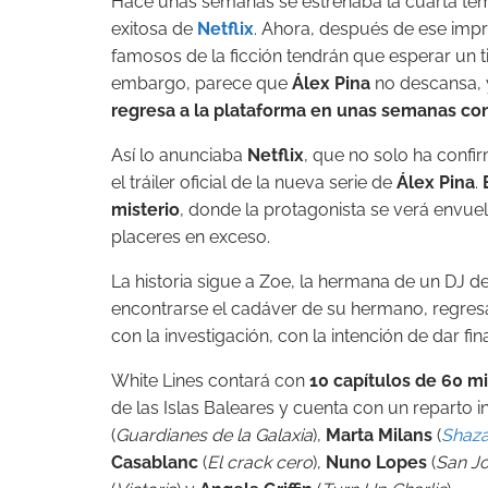
Hace unas semanas se estrenaba la cuarta t
exitosa de
Netflix
. Ahora, después de ese impr
famosos de la ficción tendrán que esperar un 
embargo, parece que
Álex Pina
no descansa, 
regresa a la plataforma en unas semanas co
Así lo anunciaba
Netflix
, que no solo ha confi
el tráiler oficial de la nueva serie de
Álex Pina
.
misterio
, donde la protagonista se verá envuel
placeres en exceso.
La historia sigue a Zoe, la hermana de un DJ 
encontrarse el cadáver de su hermano, regresa 
con la investigación, con la intención de dar fi
White Lines contará con
10 capítulos de 60 m
de las Islas Baleares y cuenta con un reparto
(
Guardianes de la Galaxia
),
Marta Milans
(
Shaz
Casablanc
(
El crack cero
),
Nuno Lopes
(
San J