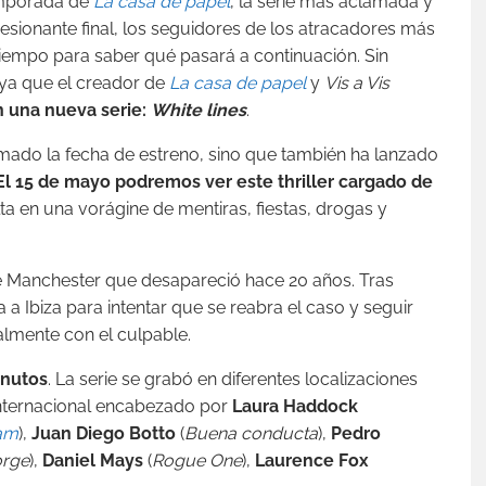
emporada de
La casa de papel
, la serie más aclamada y
esionante final, los seguidores de los atracadores más
tiempo para saber qué pasará a continuación. Sin
ya que el creador de
La casa de papel
y
Vis a Vis
n una nueva serie:
White lines
.
rmado la fecha de estreno, sino que también ha lanzado
El 15 de mayo podremos ver este thriller cargado de
ta en una vorágine de mentiras, fiestas, drogas y
de Manchester que desapareció hace 20 años. Tras
a Ibiza para intentar que se reabra el caso y seguir
nalmente con el culpable.
inutos
. La serie se grabó en diferentes localizaciones
 internacional encabezado por
Laura Haddock
am
),
Juan Diego Botto
(
Buena conducta
),
Pedro
orge
),
Daniel Mays
(
Rogue One
),
Laurence Fox