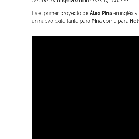
(
Victoria
) y
Angela Griffin
(
Turn Up Charlie
).
Es el primer proyecto de
Álex Pina
en inglés y
un nuevo éxito tanto para
Pina
como para
Netf