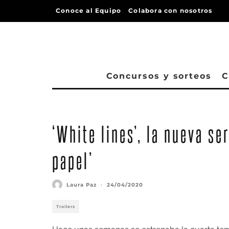
Conoce al Equipo
Colabora con nosotros
Concursos y sorteos
C
‘White lines’, la nueva se
papel’
Laura Paz
·
24/04/2020
Trailers