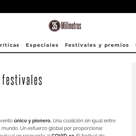
ríticas
Especiales
Festivales y premios
 festivales
 evento
único y pionero.
Una coalición sin igual entre
el mundo. Un esfuerzo global por proporcionar
ovisual en respuesta al
COVID-19
. El festival de