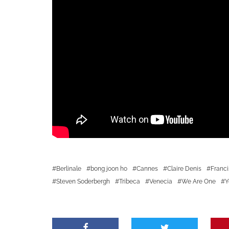
Berlinale
bong joon ho
Cannes
Claire Denis
Franci
Steven Soderbergh
Tribeca
Venecia
We Are One
Y