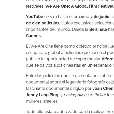
festivales:
We Are One: A Global Film Festival
YouTube
servirá hasta el próximo
7 de junio
co
de cien películas
, títulos exclusivos selecci
importantes del mundo. Desde la
Berlinale
has
Cannes.
El We Are One tiene como objetivo principal l
escaparate global a películas que tienen el po
público la oportunidad de experimentar
difere
que se da voz a los cineastas en un escenario 
Entre las películas que se presentarán, cabe d
documental sobre el legendario fotógrafo call
fascinante documental dirigido por
Joan Chen
Jenny Lang Ping
, y
Losing Alice,
un
thriller
tele
mujeres israelíes.
Todo ello estará aderezado con la realización c