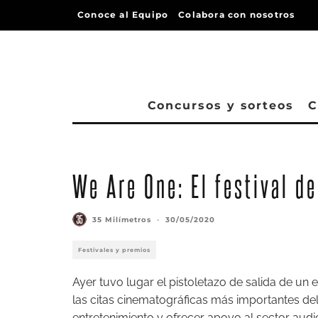
Conoce al Equipo
Colabora con nosotros
Concursos y sorteos
C
We Are One: El festival de
35 Milímetros
·
30/05/2020
Festivales y premios
Ayer tuvo lugar el pistoletazo de salida de un
las citas cinematográficas más importantes d
entretenimiento y ofrecer apoyo al sector audi