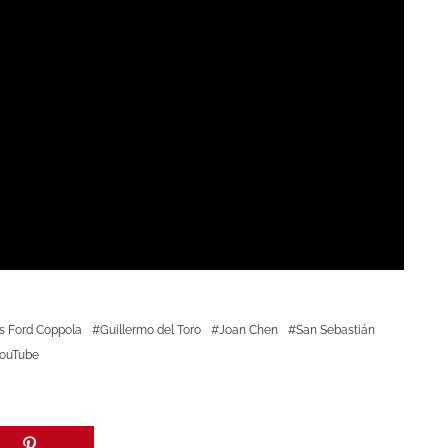
s Ford Coppola
Guillermo del Toro
Joan Chen
San Sebastián
ouTube