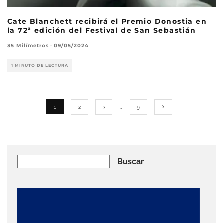
Cate Blanchett recibirá el Premio Donostia en
la 72ª edición del Festival de San Sebastián
35 Milímetros
·
09/05/2024
1 MINUTO DE LECTURA
1
2
3
…
9
Buscar
Buscar