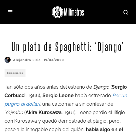
Un plato de Spaghetti: ‘Django’
Alejandro Liria
·
19/03/2020
Especiales
Tan sólo dos años antes del estreno de
Django
(
Sergio
Corbucci
, 1966),
Sergio Leone
había estrenado
Per un
pugno di dollari
, una calcomanía sin confesar de
Yojimbo
(
Akira Kurosawa
, 1961). Leone perdió el litigio
con Kurosawa y quedó demostrado el plagio, pero,
pese a la innegable copia del guión,
había algo en el