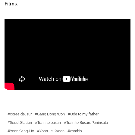
Films
.
corea del sur
Gang Dong Won
Ode to my father
Seoul Station
Train to busan
Train to Busan: Peninsula
Yeon Sang-Ho
Yoon Je Kyoon
zombis