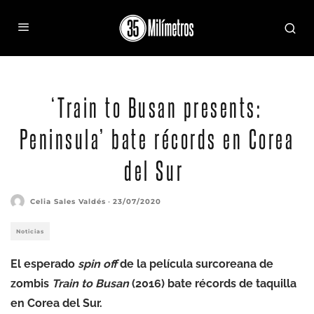
Fotograma de Train to Busan presents: Peninsula
‘Train to Busan presents:
Peninsula’ bate récords en Corea
del Sur
Celia Sales Valdés
·
23/07/2020
Noticias
El esperado
spin off
de la película surcoreana de
zombis
Train to Busan
(2016) bate récords de taquilla
en Corea del Sur.