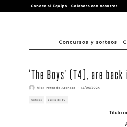
Conoce al Equipo
Colabora con nosotros
Concursos y sorteos
C
‘The Boys’ (T4), are back
Àlex Pérez de Arenaza
·
12/06/2024
Críticas
Series de TV
Título or