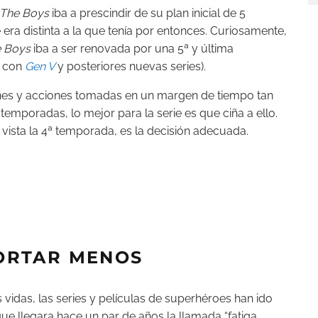
The Boys
iba a prescindir de su plan inicial de 5
 era distinta a la que tenía por entonces. Curiosamente,
e Boys
iba a ser renovada por una 5ª y última
a con
Gen V
y posteriores nuevas series).
iones y acciones tomadas en un margen de tiempo tan
 temporadas, lo mejor para la serie es que ciña a ello.
z vista la 4ª temporada, es la decisión adecuada.
ORTAR MENOS
 vidas, las series y películas de superhéroes han ido
ue llegara hace un par de años la llamada “fatiga