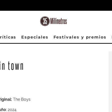
ríticas
Especiales
Festivales y premios
Antony Starr y Cameron Crovetti en un fotograma de la serie. (Foto: Prime Video)
 in town
iginal:
The Boys
Año
: 2024