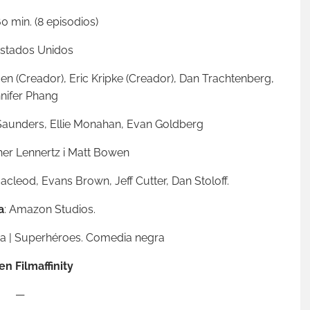
60 min. (8 episodios)
Estados Unidos
en (Creador), Eric Kripke (Creador), Dan Trachtenberg,
nifer Phang
l Saunders, Ellie Monahan, Evan Goldberg
pher Lennertz i Matt Bowen
cleod, Evans Brown, Jeff Cutter, Dan Stoloff.
a
: Amazon Studios.
a | Superhéroes. Comedia negra
en Filmaffinity
—