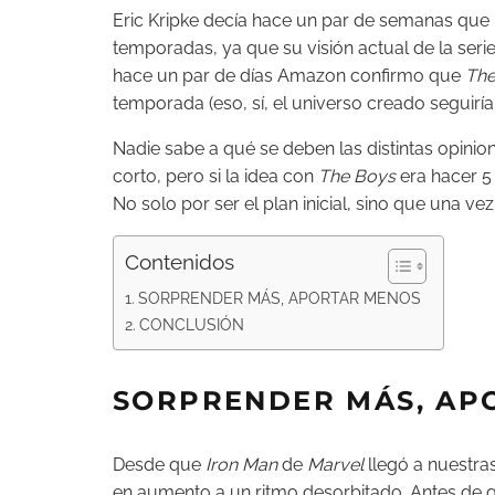
Eric Kripke decía hace un par de semanas que
temporadas, ya que su visión actual de la serie
hace un par de días Amazon confirmo que
Th
temporada (eso, sí, el universo creado seguirí
Nadie sabe a qué se deben las distintas opin
corto, pero si la idea con
The Boys
era hacer 5
No solo por ser el plan inicial, sino que una ve
Contenidos
SORPRENDER MÁS, APORTAR MENOS
CONCLUSIÓN
SORPRENDER MÁS, AP
Desde que
Iron Man
de
Marvel
llegó a nuestras
en aumento a un ritmo desorbitado. Antes de q