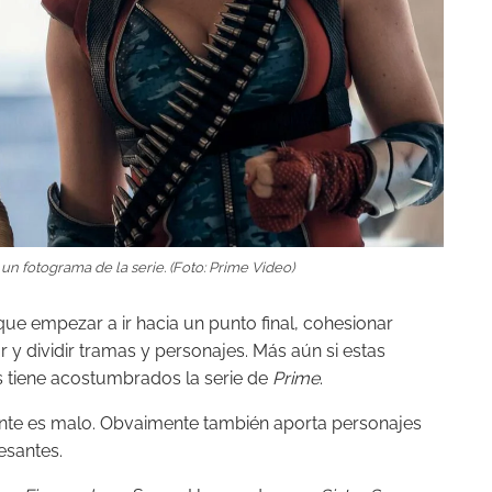
n fotograma de la serie. (Foto: Prime Video)
ue empezar a ir hacia un punto final, cohesionar
y dividir tramas y personajes. Más aún si estas
os tiene acostumbrados la serie de
Prime
.
nte es malo. Obvaimente también aporta personajes
esantes.