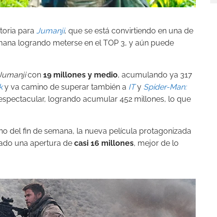
ctoria para
Jumanji
, que se está convirtiendo en una de
semana logrando meterse en el TOP 3, y aún puede
Jumanji
con
19 millones y medio
, acumulando ya 317
k
y va camino de superar también a
IT
y
Spider-Man:
ue espectacular, logrando acumular 452 millones, lo que
no del fin de semana, la nueva película protagonizada
rado una apertura de
casi
16 millones
, mejor de lo