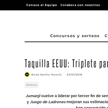
Conoce al Equipo
Colabora con nosotros
Concursos y sorteos
C
Taquilla EEUU: Triplete pa
Borja Sevilla Tenorio
·
23/01/2018
Estrenos
Jumanji
vuelve a liderar por tercer fin de 
y
Juego de Ladrones
mejoran sus estimacio
han conseguido d