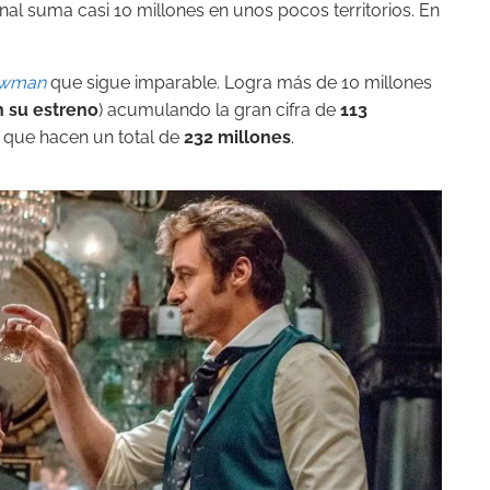
al suma casi 10 millones en unos pocos territorios. En
owman
que sigue imparable. Logra más de 10 millones
n su estreno
) acumulando la gran cifra de
113
, que hacen un total de
232 millones
.