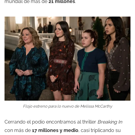
mundial de más de
21 millones
.
Flojo estreno para lo nuevo de Melissa McCarthy
Cerrando el podio encontramos al thriller
Breaking In
con más de
17 millones y medio
, casi triplicando su