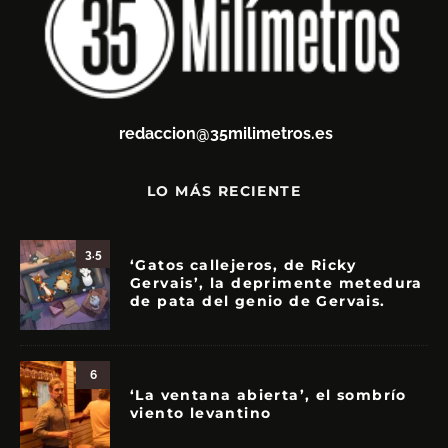
redaccion@35milimetros.es
LO MÁS RECIENTE
3.5
‘Gatos callejeros, de Ricky
Gervais’, la deprimente metedura
de pata del genio de Gervais.
6
‘La ventana abierta’, el sombrío
viento levantino