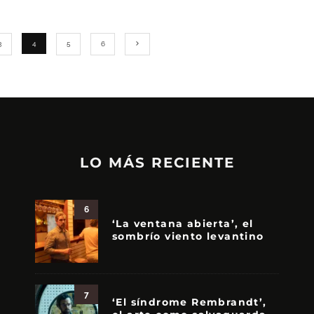
3
4
5
6
LO MÁS RECIENTE
6
‘La ventana abierta’, el
sombrío viento levantino
7
‘El síndrome Rembrandt’,