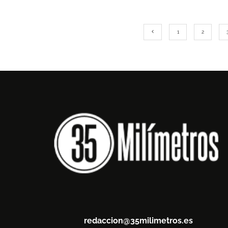
1
2
redaccion@35milimetros.es