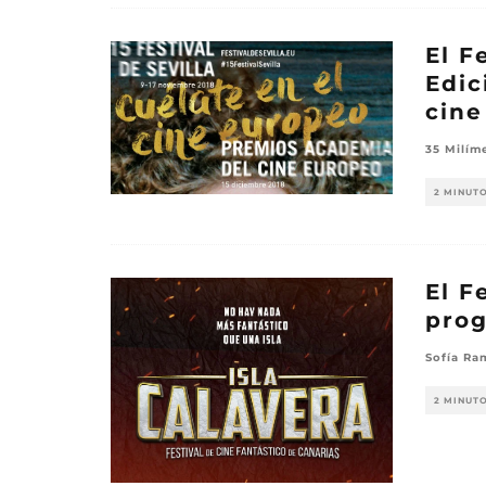
El F
Edic
cine
35 Milím
2 MINUT
El F
pro
Sofía Ra
2 MINUT