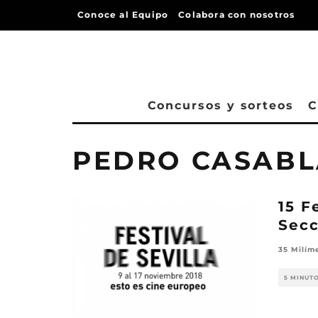
Conoce al Equipo
Colabora con nosotros
Concursos y sorteos
C
PEDRO CASAB
15 F
Secc
35 Milím
5 MINUT