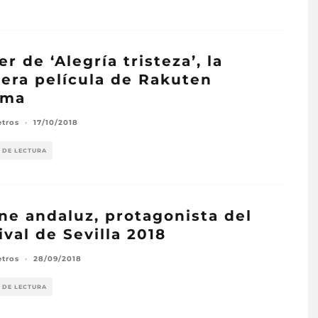
ler de ‘Alegría tristeza’, la
era película de Rakuten
ema
etros
·
17/10/2018
 DE LECTURA
ine andaluz, protagonista del
ival de Sevilla 2018
etros
·
28/09/2018
 DE LECTURA