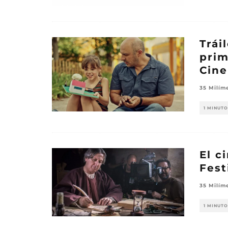
Trái
prim
Cin
35 Milím
1 MINUTO
El c
Fest
35 Milím
1 MINUTO