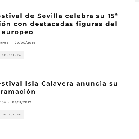
estival de Sevilla celebra su 15ª
ión con destacadas figuras del
 europeo
etros
·
20/09/2018
O DE LECTURA
estival Isla Calavera anuncia su
gramación
mos
·
06/11/2017
O DE LECTURA