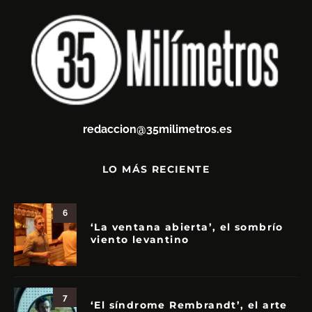
redaccion@35milimetros.es
LO MÁS RECIENTE
6
‘La ventana abierta’, el sombrío
viento levantino
7
‘El síndrome Rembrandt’, el arte