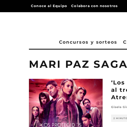
Conoce al Equipo
Colabora con nosotros
Concursos y sorteos
C
MARI PAZ SAG
‘Los
al t
Atr
Gisela Gi
2 MINUT