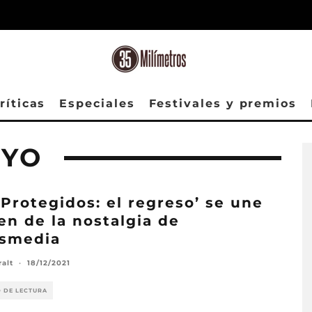
ríticas
Especiales
Festivales y premios
AYO
 Protegidos: el regreso’ se une
ren de la nostalgia de
esmedia
ralt
·
18/12/2021
O DE LECTURA