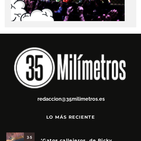
redaccion@35milimetros.es
LO MÁS RECIENTE
3.5
‘Gatos callejeros, de Ricky