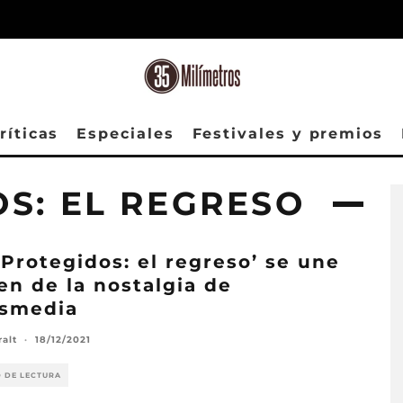
ríticas
Especiales
Festivales y premios
S: EL REGRESO
 Protegidos: el regreso’ se une
ren de la nostalgia de
esmedia
ralt
·
18/12/2021
O DE LECTURA