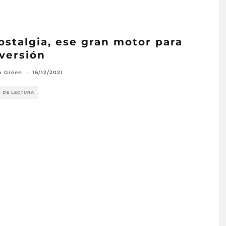
ostalgia, ese gran motor para
nversión
o Green
·
16/12/2021
O DE LECTURA