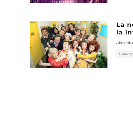
La n
la i
Alejandr
3 MINUT