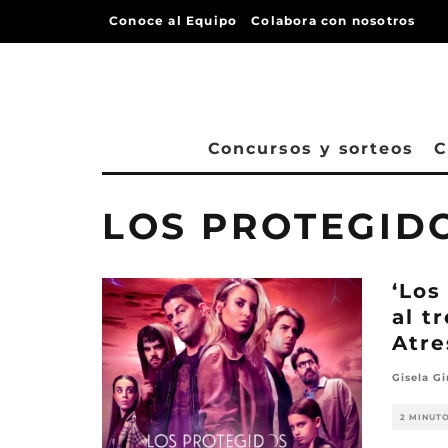
Conoce al Equipo
Colabora con nosotros
Concursos y sorteos
C
LOS PROTEGIDO
‘Los
al t
Atr
Gisela Gi
2 MINUT