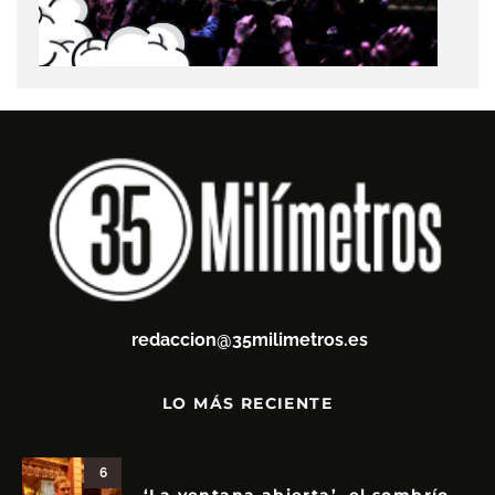
redaccion@35milimetros.es
LO MÁS RECIENTE
6
‘La ventana abierta’, el sombrío