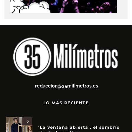
redaccion@35milimetros.es
LO MÁS RECIENTE
6
‘La ventana abierta’, el sombrío