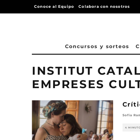
Conoce al Equipo
Colabora con nosotros
Concursos y sorteos
C
INSTITUT CATA
EMPRESES CUL
Crít
Sofía Ra
4 MINUT