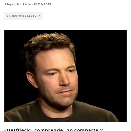
Alejandro Liria
·
18/11/2017
6 MINUTO DE LECTURA
«Batffleck» comprende, no comparte y