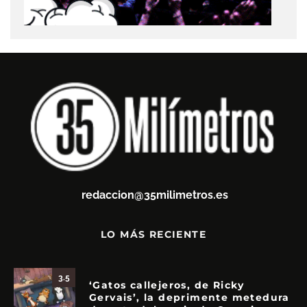
redaccion@35milimetros.es
LO MÁS RECIENTE
3.5
‘Gatos callejeros, de Ricky
Gervais’, la deprimente metedura