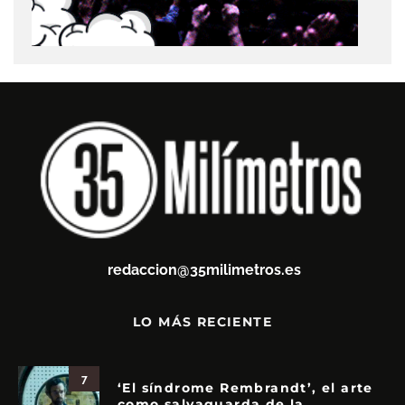
redaccion@35milimetros.es
LO MÁS RECIENTE
7
‘El síndrome Rembrandt’, el arte
como salvaguarda de la