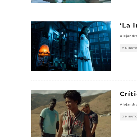
‘La 
Alejandr
2 MINUT
Crít
Alejandr
3 MINUT