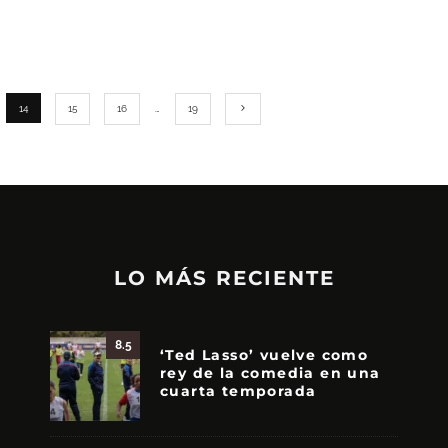
14
15
16
…
19
LO MÁS RECIENTE
8.5
‘Ted Lasso’ vuelve como
rey de la comedia en una
cuarta temporada