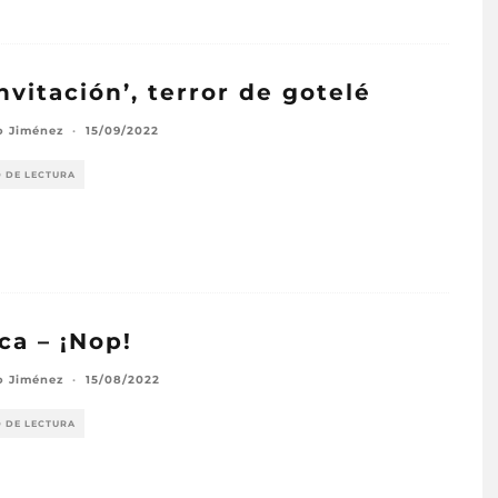
invitación’, terror de gotelé
o Jiménez
·
15/09/2022
O DE LECTURA
ica – ¡Nop!
o Jiménez
·
15/08/2022
O DE LECTURA