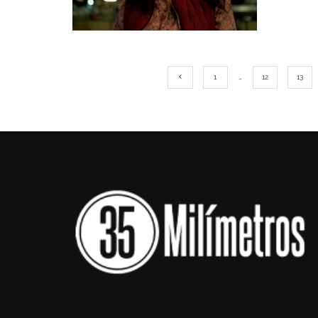
1
…
12
13