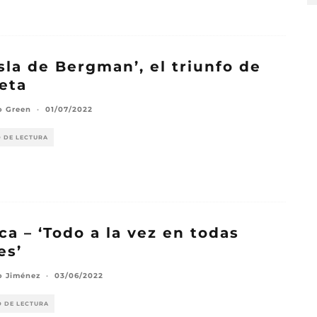
Isla de Bergman’, el triunfo de
eta
o Green
·
01/07/2022
O DE LECTURA
ica – ‘Todo a la vez en todas
es’
o Jiménez
·
03/06/2022
O DE LECTURA