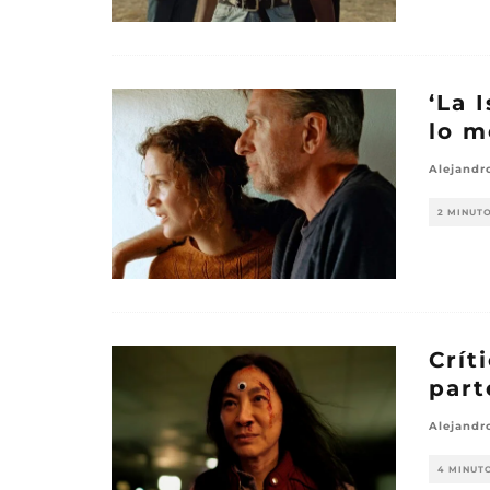
‘La 
lo m
Alejandr
2 MINUT
Crít
part
Alejandr
4 MINUT