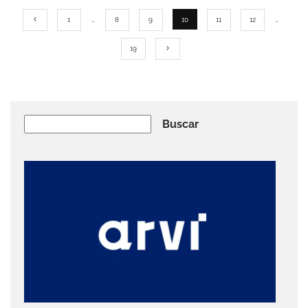
1
…
8
9
10
11
12
…
19
Buscar
Buscar