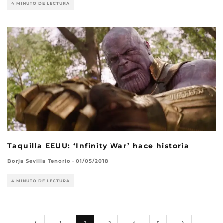
4 MINUTO DE LECTURA
Taquilla EEUU: ‘Infinity War’ hace historia
Borja Sevilla Tenorio
·
01/05/2018
4 MINUTO DE LECTURA
1
2
3
4
5