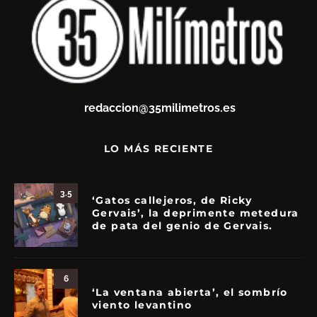
redaccion@35milimetros.es
LO MÁS RECIENTE
3.5
‘Gatos callejeros, de Ricky
Gervais’, la deprimente metedura
de pata del genio de Gervais.
6
‘La ventana abierta’, el sombrío
viento levantino