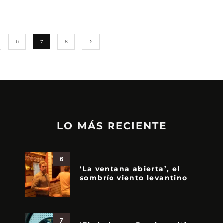
6
7
8
LO MÁS RECIENTE
6
‘La ventana abierta’, el
sombrío viento levantino
7