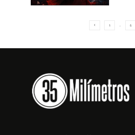
1
…
5