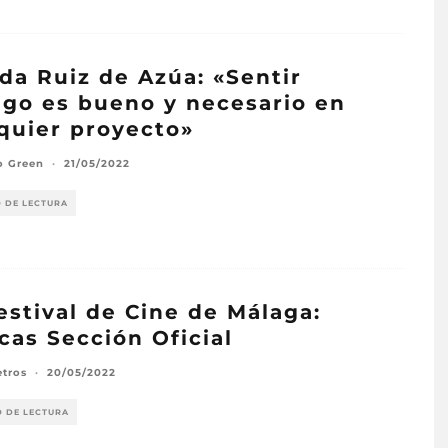
da Ruiz de Azúa: «Sentir
igo es bueno y necesario en
quier proyecto»
o Green
·
21/05/2022
O DE LECTURA
estival de Cine de Málaga:
icas Sección Oficial
etros
·
20/05/2022
O DE LECTURA