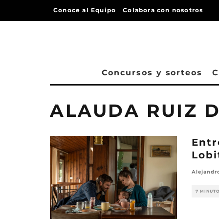
Conoce al Equipo
Colabora con nosotros
Concursos y sorteos
C
ALAUDA RUIZ 
Entr
Lobi
Alejandr
7 MINUT