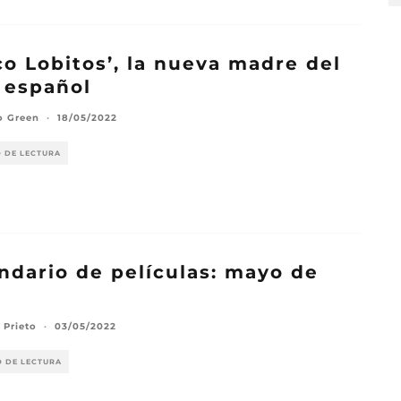
co Lobitos’, la nueva madre del
 español
o Green
·
18/05/2022
O DE LECTURA
ndario de películas: mayo de
2
 Prieto
·
03/05/2022
O DE LECTURA