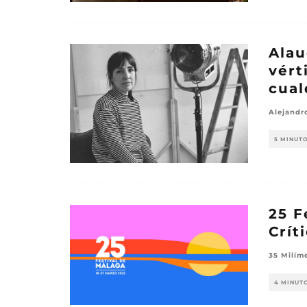
Alau
vért
cual
Alejandr
5 MINUT
25 F
Crít
35 Milím
4 MINUT