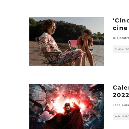
‘Cin
cine
Alejandr
3 MINUT
Cale
202
José Luis
4 MINUT