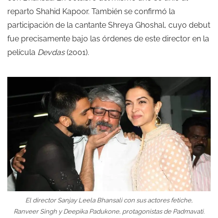
reparto Shahid Kapoor. También se confirmó la
participación de la cantante Shreya Ghoshal, cuyo debut
fue precisamente bajo las órdenes de este director en la
película
Devdas
(2001).
El director Sanjay Leela Bhansali con sus actores fetiche,
Ranveer Singh y Deepika Padukone, protagonistas de
Padmavati
.