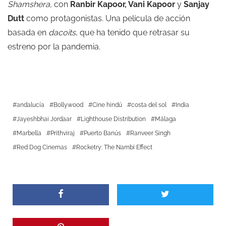
Shamshera,
con
Ranbir Kapoor, Vani Kapoor
y
Sanjay
Dutt
como protagonistas. Una película de acción
basada en
dacoits
, que ha tenido que retrasar su
estreno por la pandemia.
andalucía
Bollywood
Cine hindú
costa del sol
India
Jayeshbhai Jordaar
Lighthouse Distribution
Málaga
Marbella
Prithviraj
Puerto Banús
Ranveer Singh
Red Dog Cinemas
Rocketry: The Nambi Effect