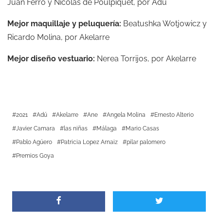
Juan Ferro y Nicolás de Poulpiquet, por Adú
Mejor maquillaje y peluquería:
Beatushka Wotjowicz y
Ricardo Molina, por Akelarre
Mejor diseño vestuario:
Nerea Torrijos, por Akelarre
2021
Adú
Akelarre
Ane
Angela Molina
Ernesto Alterio
Javier Camara
las niñas
Málaga
Mario Casas
Pablo Agúero
Patricia Lopez Arnaiz
pilar palomero
Premios Goya