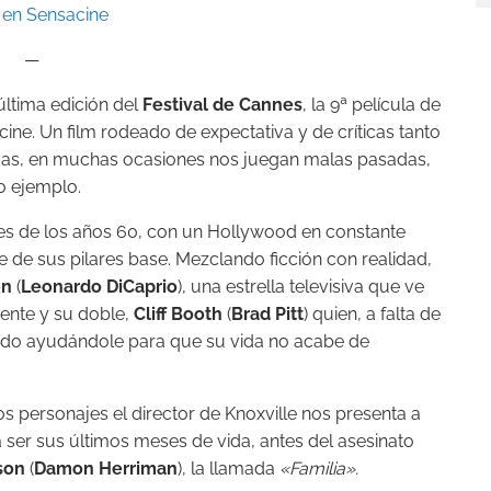
 en Sensacine
—
ltima edición del
Festival de Cannes
, la 9ª película de
e cine. Un film rodeado de expectativa y de críticas tanto
tivas, en muchas ocasiones nos juegan malas pasadas,
ro ejemplo.
les de los años 60, con un Hollywood en constante
 de sus pilares base. Mezclando ficción con realidad,
on
(
Leonardo DiCaprio
), una estrella televisiva que ve
ente y su doble,
Cliff Booth
(
Brad Pitt
) quien, a falta de
 lado ayudándole para que su vida no acabe de
dos personajes el director de Knoxville nos presenta a
a ser sus últimos meses de vida, antes del asesinato
son
(
Damon Herriman
), la llamada
«Familia».