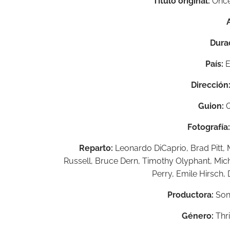
Título original:
Once
Dura
País:
E
Dirección
Guion:
Q
Fotografía:
Reparto:
Leonardo DiCaprio,
Brad Pitt,
Russell,
Bruce Dern,
Timothy Olyphant,
Mic
Perry,
Emile Hirsch,
Productora:
Son
Género:
Thr