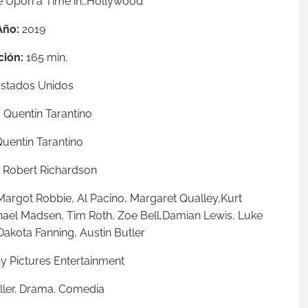
 Upon a Time in…Hollywood
Año:
2019
ción:
165 min.
stados Unidos
:
Quentin Tarantino
uentin Tarantino
Robert Richardson
Margot Robbie,
Al Pacino,
Margaret Qualley,
Kurt
hael Madsen,
Tim Roth,
Zoe Bell,
Damian Lewis,
Luke
Dakota Fanning,
Austin Butler
y Pictures Entertainment
iller. Drama. Comedia