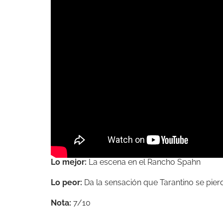
Lo mejor:
La escena en el Rancho Spahn
Lo peor:
Da la sensación que Tarantino se pie
Nota:
7/10