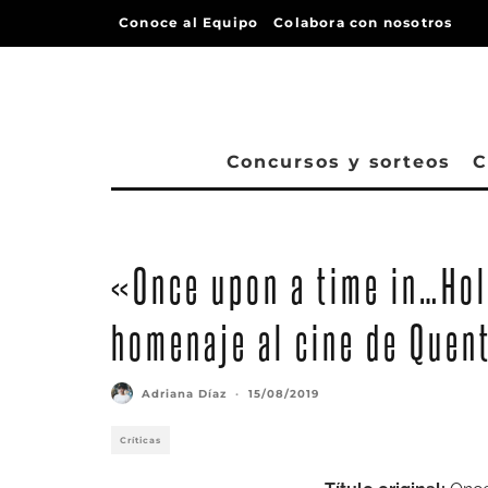
Conoce al Equipo
Colabora con nosotros
Concursos y sorteos
C
«Once upon a time in…Hol
homenaje al cine de Quent
Adriana Díaz
·
15/08/2019
Críticas