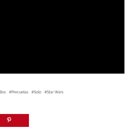
llos
Precuelas
Solo
Star Wars