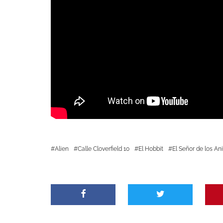
Alien
Calle Cloverfield 10
El Hobbit
El Señor de los Ani