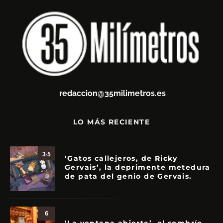
redaccion@35milimetros.es
LO MÁS RECIENTE
3.5
‘Gatos callejeros, de Ricky
Gervais’, la deprimente metedura
de pata del genio de Gervais.
6