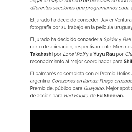
llegar al mayor número de personas en todo el 
diferentes secciones que programamos cada año
El jurado ha decidido conceder Javier Ventura 
fotografía por su trabajo en la película urugu
El jurado ha decidido conceder a
Spider
y
Ball
corto de animación, respectivamente. Mientras
Takahashi
por
Lone Wolf
y a
Yuyu Rau
por
Cha
reconocimiento al Mejor coordinador para
Shi
El palmarés se completa con el Premio Helios 
argentina
Corazones en llamas: Fuego cruzad
Premio del público para
Guayabo
, Mejor spot
de acción para
Bad Habits
, de
Ed Sheeran.