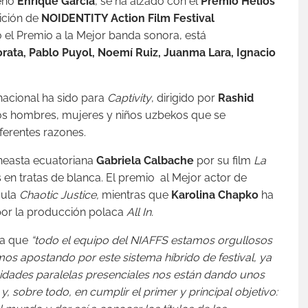
ueño
Enrique García
, se ha alzado con el
Premio Helios
ición de
NOIDENTITY Action Film Festival
do el Premio a la Mejor banda sonora, está
orata, Pablo Puyol, Noemí Ruiz, Juanma Lara, Ignacio
rnacional ha sido para
Captivity
, dirigido por
Rashid
 los hombres, mujeres y niños uzbekos que se
ferentes razones.
ineasta ecuatoriana
Gabriela Calbache
por su film
La
s en tratas de blanca. El premio al Mejor actor de
cula
Chaotic Justice,
mientras que
Karolina Chapko
ha
por la producción polaca
All In.
a que
“todo el equipo del NIAFFS estamos orgullosos
mos apostando por este sistema híbrido de festival, ya
ividades paralelas presenciales nos están dando unos
 sobre todo, en cumplir el primer y principal objetivo: