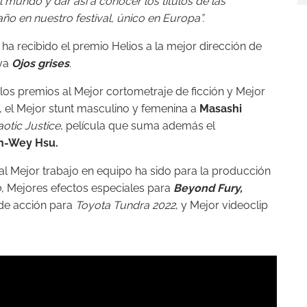
mundo y dar así a conocer los títulos de las
 en nuestro festival, único en Europa”.
ha recibido el premio Helios a la mejor dirección de
aya
Ojos grises
.
los premios al Mejor cortometraje de ficción y Mejor
, el Mejor stunt masculino y femenina a
Masashi
otic Justice
, película que suma además el
h-Wey Hsu.
al Mejor trabajo en equipo ha sido para la producción
o
, Mejores efectos especiales para
Beyond Fury,
 de acción para
Toyota Tundra 2022
, y Mejor videoclip