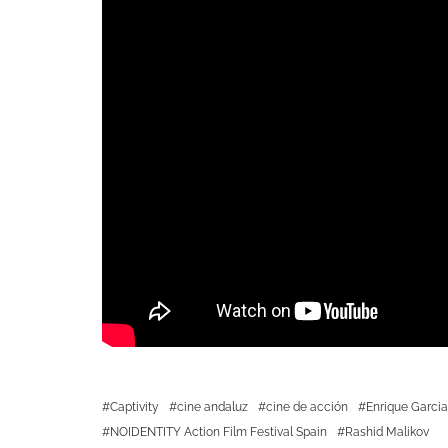
Captivity
cine andaluz
cine de acción
Enrique Garcia
NOIDENTITY Action Film Festival Spain
Rashid Malikov