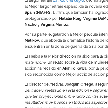
El largometraje
La mancha negra
, del malag
al Mejor largometraje español de la novena ed
Spain
(
NIAFFS
). El film, que también ha logra
protagonizado por
Natalia Roig, Virginia DeM
Nacho
y
Virginia Muñoz
.
Por su parte, el galardón a Mejor película inte
Malikov
, que aborda la dramática historia de
encuentran en la zona de guerra de Siria por di
El Helios a la Mejor dirección ha sido para la c
mala noche
, un relato sobre la vida de mujere
acción ha recaído en
Akihiro Kawai
por la pelí
sido reconocida como Mejor actriz de acción 
El director del festival,
Joaquín Ortega,
asegur
del trabajo realizado en esta edición y seguire
que las proyecciones online junto con las act
resultados muy buenos en todos los aspectos y,