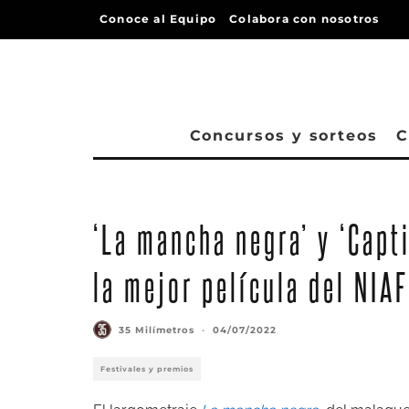
Conoce al Equipo
Colabora con nosotros
Concursos y sorteos
C
‘La mancha negra’ y ‘Capt
la mejor película del NIA
35 Milímetros
·
04/07/2022
Festivales y premios