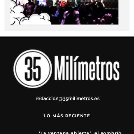
redaccion@35milimetros.es
LO MÁS RECIENTE
‘La ventana abierta’, el sombrío