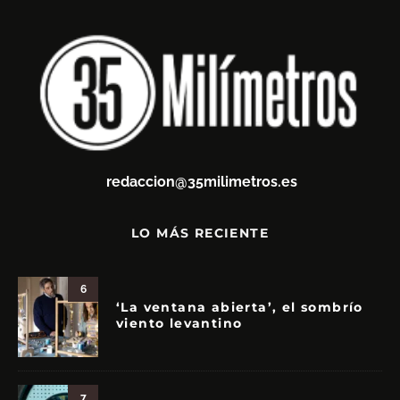
redaccion@35milimetros.es
LO MÁS RECIENTE
6
‘La ventana abierta’, el sombrío
viento levantino
7