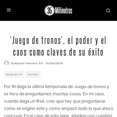
Kit Harrington (Jon Nieve) y Emilia Clarke (Daenerys Targaryen) en una imagen promocional
de 'Juego de tronos'
‘Juego de tronos’, el poder y el
caos como claves de su éxito
Ezequiel Herrera Gil
·
14/04/2019
Series de TV
Opinión
Por fin llega la
última temporada
de
Juego de tronos
y
es hora de preguntarnos muchas cosas. En mi caso,
cuando llega un final, creo que hay que preguntarse
cómo se originó éste y cómo empezó todo lo que ahora
concluye. En el caso de esta serie, añadiría una cuestión