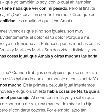
 – que yo también lo soy, con lo cual ahí también
 tiene nada que ver con mi pasado
. Pero al final te
sonaje? ¿Qué cosas en común tenemos? Creo que en
rabilidad
, esa dualidad que tiene Amaia.
ienes vivencias que si no son iguales, son muy
 Evidentemente, el dolor es tu dolor. Porque a mí,
ve, yo no funciono así. Entonces, pones muchas cosas
Amaia y Marta es Marta. Son dos vidas distintas y son
has cosas igual que Amaia y otras muchas las haría
o, ¿no? Cuando trabajas con alguien que se entrelaza
o estás hablando con el personaje o con la actriz. Yo
cimos mucho
. En la primera película igual intentamos
 novela y el guión. En esta
había cosas de Marta que a
en el personaje
. Al conocerla más yo ya sabía qué
e sonreír o de reír, una manera de mirar a tu hijo, …
ero sí con darle colores. Por ejemplo, algo tan