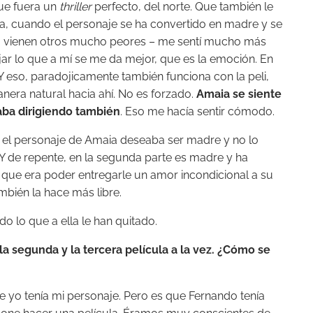
ue fuera un
thriller
perfecto, del norte. Que también le
ora, cuando el personaje se ha convertido en madre y se
go vienen otros mucho peores – me sentí mucho más
jar lo que a mí se me da mejor, que es la emoción. En
Y eso, paradojicamente también funciona con la peli,
era natural hacia ahí. No es forzado.
Amaia se siente
taba dirigiendo también
. Eso me hacía sentir cómodo.
ra, el personaje de Amaia deseaba ser madre y no lo
 Y de repente, en la segunda parte es madre y ha
ue era poder entregarle un amor incondicional a su
ambién la hace más libre.
do lo que a ella le han quitado.
la segunda y la tercera película a la vez. ¿Cómo se
ue yo tenía mi personaje. Pero es que Fernando tenía