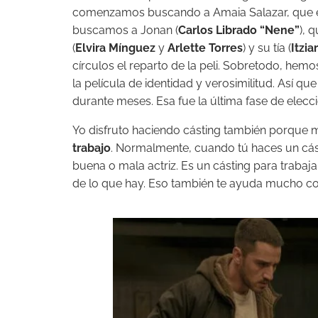
comenzamos buscando a Amaia Salazar, que es
buscamos a Jonan (
Carlos Librado “Nene”
), 
(
Elvira Mínguez
y
Arlette Torres
) y su tía (
Itzia
círculos el reparto de la peli. Sobretodo, h
la película de identidad y verosimilitud. Así q
durante meses. Esa fue la última fase de elecci
Yo disfruto haciendo cásting también porque
trabajo
. Normalmente, cuando tú haces un cást
buena o mala actriz. Es un cásting para trabaj
de lo que hay. Eso también te ayuda mucho co