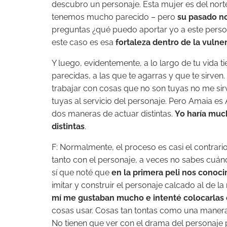
descubro un personaje. Esta mujer es del norte
tenemos mucho parecido – pero
su pasado no
preguntas ¿qué puedo aportar yo a este per
este caso es esa
fortaleza dentro de la vulne
Y luego, evidentemente, a lo largo de tu vida t
parecidas, a las que te agarras y que te sirven.
trabajar con cosas que no son tuyas no me sir
tuyas al servicio del personaje. Pero Amaia es 
dos maneras de actuar distintas.
Yo haría muc
distintas
.
F: Normalmente, el proceso es casi el contrari
tanto con el personaje, a veces no sabes cuánd
sí que noté que
en la primera peli nos cono
imitar y construir el personaje calcado al de la
mí me gustaban mucho e intenté colocarlas 
cosas usar. Cosas tan tontas como una manera d
No tienen que ver con el drama del personaje p