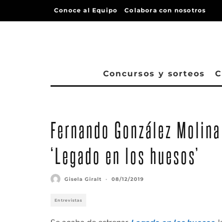
Conoce al Equipo
Colabora con nosotros
Concursos y sorteos
C
Fernando González Molina
‘Legado en los huesos’
Gisela Giralt
·
08/12/2019
Entrevistas