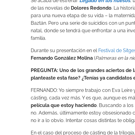
Se acaba de estrenar
Legado en los huesos
, 
de las novelas de
Dolores Redondo
. La histor
para una nueva etapa de su vida – la maternid
Baztán. Pero una serie de suicidios con un pu
natal, donde se tendrá que enfrontar a una inv
familia.
Durante su presentación en el
Festival de Sitge
Fernando González Molina
(
Palmeras en la ni
PREGUNTA: Uno de los grandes aciertos de la
planteaste esta fase? ¿Tenías ya candidatos
FERNANDO: Yo siempre trabajo con Eva Leire 
cásting, cada vez más. Y es que, aunque es má
película que estoy haciendo
. Buscando a los
no. Además, últimamente estoy obsesionado 
no ir a lo obvio. Intentar cosas distintas te obli
En el caso del proceso de cásting de la trilog