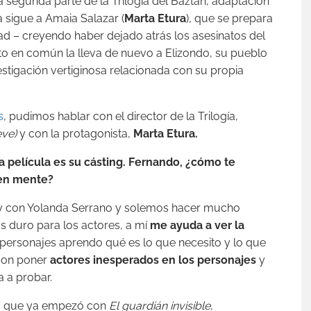
la segunda parte de la Trilogía del Baztán, adaptación
ia sigue a Amaia Salazar (
Marta Etura
), que se prepara
ad – creyendo haber dejado atrás los asesinatos del
nto en común la lleva de nuevo a Elizondo, su pueblo
estigación vertiginosa relacionada con su propia
s
, pudimos hablar con el director de la Trilogía,
eve
)
y con la protagonista,
Marta Etura.
 película es su cásting. Fernando, ¿cómo te
 en mente?
y con Yolanda Serrano y solemos hacer mucho
s duro para los actores, a mí
me ayuda a ver la
 personajes aprendo qué es lo que necesito y lo que
con poner
a
ctores inesperados en los personajes
y
ga a probar.
ía, que ya empezó con
El guardián invisible
,