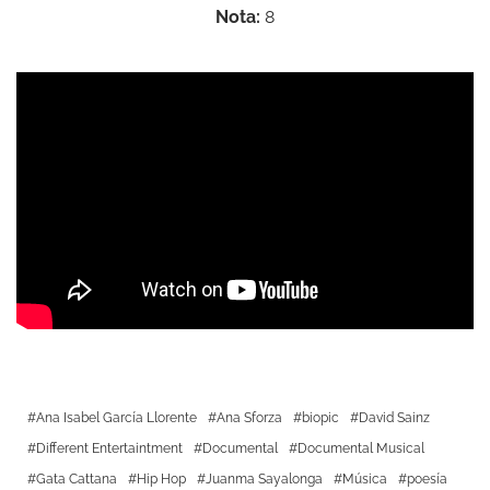
Nota:
8
Ana Isabel García Llorente
Ana Sforza
biopic
David Sainz
Different Entertaintment
Documental
Documental Musical
Gata Cattana
Hip Hop
Juanma Sayalonga
Música
poesía