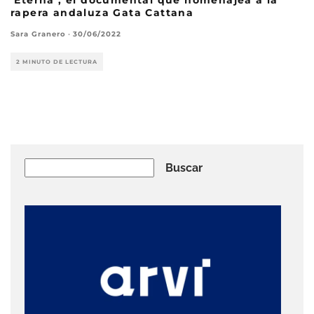
‘Eterna’, el documental que homenajea a la
rapera andaluza Gata Cattana
Sara Granero
·
30/06/2022
2 MINUTO DE LECTURA
Buscar
Buscar