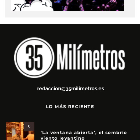
redaccion@35milimetros.es
LO MÁS RECIENTE
6
‘La ventana abierta’, el sombrío
viento levantino