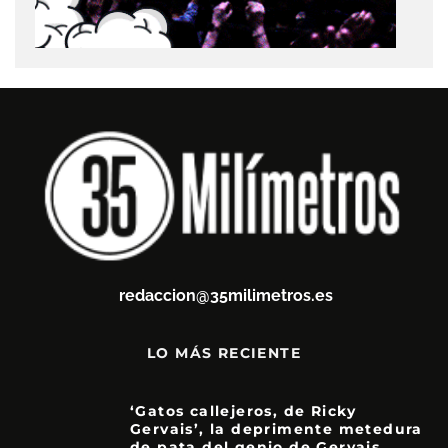
redaccion@35milimetros.es
LO MÁS RECIENTE
‘Gatos callejeros, de Ricky
Gervais’, la deprimente metedura
de pata del genio de Gervais.
3.5