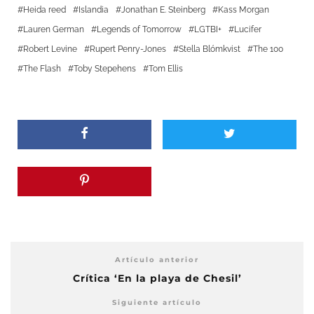
Heida reed
Islandia
Jonathan E. Steinberg
Kass Morgan
Lauren German
Legends of Tomorrow
LGTBI+
Lucifer
Robert Levine
Rupert Penry-Jones
Stella Blómkvist
The 100
The Flash
Toby Stepehens
Tom Ellis
Artículo anterior
Crítica ‘En la playa de Chesil’
Siguiente artículo