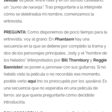
bestias’
es pedir, entre risas y en un sufrido castellano,
un
“zumo de naranja”
. Tras preguntarle a la intérprete
cómo se deletreaba mi nombre, comenzamos la
entrevista.
PREGUNTA:
Como disponemos de poco tiempo para la
entrevista, voy al grano: En
Phantasm
hay una
secuencia en la que se detiene por completo la trama y
dos de los personajes principales, Jody y el “hombre de
los helados” (interpretados por
Bill Thornbury
y
Reggie
Bannister
) se ponen a
jammear
con sus guitarras. Si no
habéis visto la película o no recordáis ese momento,
podéis verlo
aquí
(no os preocupéis por los
spoilers
). Es
una secuencia que no esperaba en una película de
terror, así que quería preguntarte cómo decidiste
introducirla.