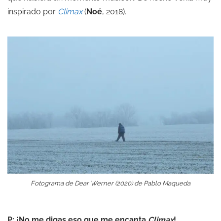
inspirado por
Climax
(
Noé
, 2018).
Fotograma de Dear Werner (2020) de Pablo Maqueda
P: ¡No me digas eso que me encanta
Climax
!