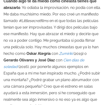
Cuando algo te da miedo como cineasta tienes que
abrazarlo
. Yo odiaba la improvisación, no podía con ella.
Me daba muchísimo miedo. Por eso creé un manifiesto
llamado
#Littlesecretfilms
en el que todas las películas
tenían que ser improvisadas. Y dirigí dos películas bajo
ese manifiesto. Hay que abrazar el miedo y decirle que
no va a poder contigo. Me preguntaba si podía filmar
una película solo. Hay muchos cineastas que ya lo han
hecho como
Oskar Alegría
con
Zumiriki
(2019) o
Gerardo Olivares y José Díaz
con
Cien dias de
soledad
(2016), por ponerte algunos ejemplos en
España que a mí me han inspirado mucho. ¿Podré subir
una montaña? ¿Podré grabar un plano abrumador con
una cámara pequeña? Creo que el estreno en salas
ayudará a esta inmersión, pero si he conseguido que
realmente sea algo inmersivo o no eso ya es algo que