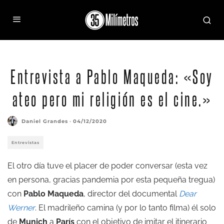
Entrevista a Pablo Maqueda: «Soy
ateo pero mi religión es el cine.»
Daniel Grandes
·
04/12/2020
Entrevistas
El otro día tuve el placer de poder conversar (esta vez
en persona, gracias pandemia por esta pequeña tregua)
con
Pablo Maqueda
, director del documental
Dear
Werner
. El madrileño camina (y por lo tanto filma) él solo
de
Munich
a
París
con el objetivo de imitar el itinerario