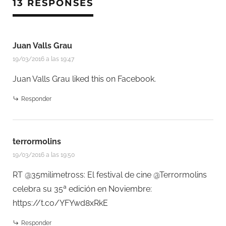
13 RESPONSES
Juan Valls Grau
19/03/2016 a las 19:47
Juan Valls Grau
liked this on Facebook.
Responder
terrormolins
19/03/2016 a las 19:50
RT @35milimetross: El festival de cine @Terrormolins
celebra su 35ª edición en Noviembre:
https://t.co/YFYwd8xRkE
Responder