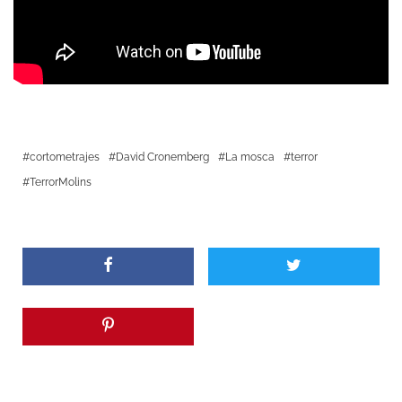
cortometrajes
David Cronemberg
La mosca
terror
TerrorMolins