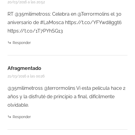
20/03/2016 a las 20:52
RT @35milimetross: Celebra en @Terrormolins el 30
aniversario de #LaMosca
https://t.co/YFYwd8ggt6
https://t.co/1T7PYhSG13
Responder
Afragmentado
21/03/2016 a las 00:26
@35milimetross @terrormolins Vi esta película hace 2
años y la disfruté de principio a final, difícilmente
olvidable.
Responder