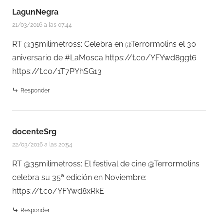
LagunNegra
21/03/2016 a las 07:44
RT @35milimetross: Celebra en @Terrormolins el 30
aniversario de #LaMosca
https://t.co/YFYwd8ggt6
https://t.co/1T7PYhSG13
Responder
docenteSrg
22/03/2016 a las 20:54
RT @35milimetross: El festival de cine @Terrormolins
celebra su 35ª edición en Noviembre:
https://t.co/YFYwd8xRkE
Responder