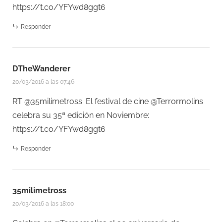
https://t.co/YFYwd8ggt6
Responder
DTheWanderer
20/03/2016 a las 07:46
RT @35milimetross: El festival de cine @Terrormolins
celebra su 35ª edición en Noviembre:
https://t.co/YFYwd8ggt6
Responder
35milimetross
20/03/2016 a las 18:00