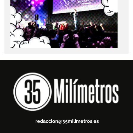
redaccion@35milimetros.es