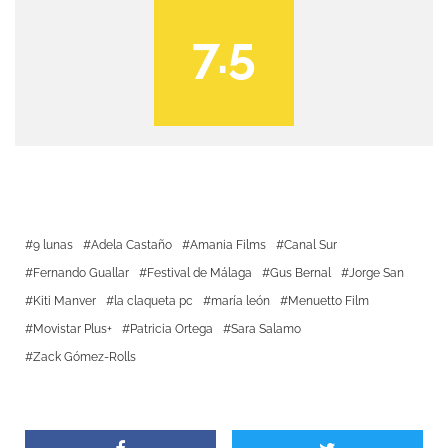
7.5
9 lunas
Adela Castaño
Amania Films
Canal Sur
Fernando Guallar
Festival de Málaga
Gus Bernal
Jorge San
Kiti Manver
la claqueta pc
maría león
Menuetto Film
Movistar Plus+
Patricia Ortega
Sara Salamo
Zack Gómez-Rolls