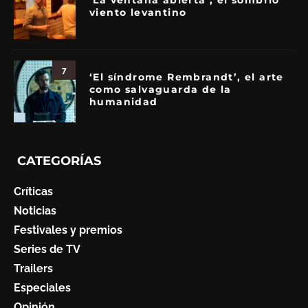
‘La ventana abierta’, el sombrío
viento levantino
7
‘El síndrome Rembrandt’, el arte
como salvaguarda de la
humanidad
CATEGORÍAS
Críticas
Noticias
Festivales y premios
Series de TV
Trailers
Especiales
Opinión