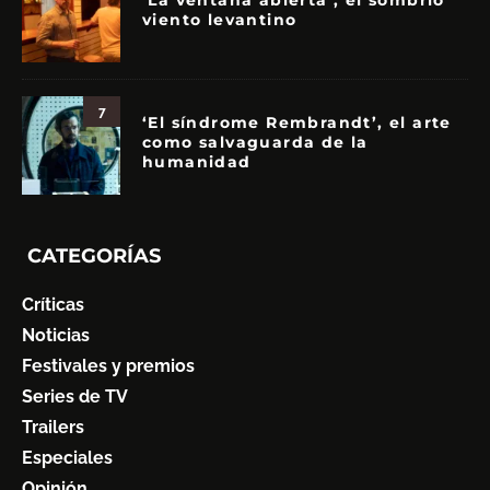
‘La ventana abierta’, el sombrío
viento levantino
7
‘El síndrome Rembrandt’, el arte
como salvaguarda de la
humanidad
CATEGORÍAS
Críticas
Noticias
Festivales y premios
Series de TV
Trailers
Especiales
Opinión