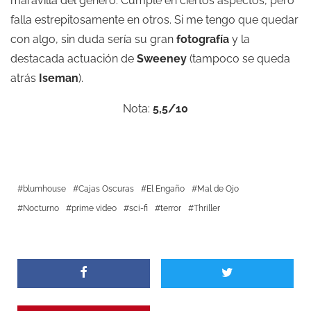
maravilla del género. Cumple en ciertos aspectos, pero
falla estrepitosamente en otros. Si me tengo que quedar
con algo, sin duda sería su gran
fotografía
y la
destacada actuación de
Sweeney
(tampoco se queda
atrás
Iseman
).
Nota:
5,5/10
blumhouse
Cajas Oscuras
El Engaño
Mal de Ojo
Nocturno
prime video
sci-fi
terror
Thriller