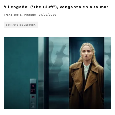
‘El engaño’ (‘The Bluff’), venganza en alta mar
Francisco S. Pintado
·
27/02/2026
3 MINUTO DE LECTURA