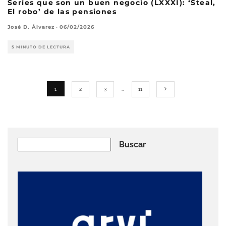
Series que son un buen negocio (LXXXI): ‘Steal,
El robo’ de las pensiones
José D. Álvarez
·
06/02/2026
5 MINUTO DE LECTURA
1
2
3
…
11
Buscar
Buscar